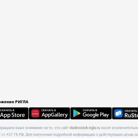
жение РИГЛА
Обращаем ваше внимание на то, что сайт
vladivostok.rigla.ru
носит исключительно
ст. 437 ГК РФ. Для получения подробной информации о действующих ценах на 