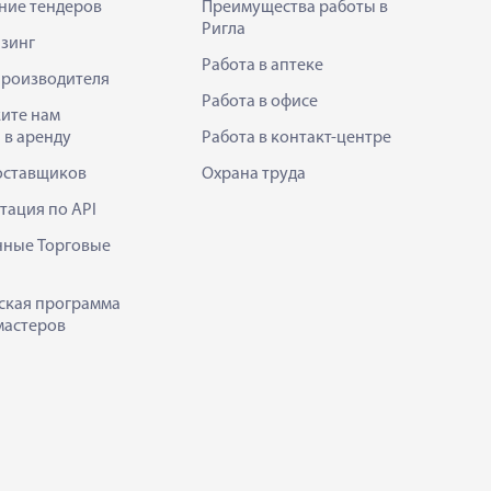
ние тендеров
Преимущества работы в
Ригла
зинг
Работа в аптеке
производителя
Работа в офисе
ите нам
 в аренду
Работа в контакт-центре
оставщиков
Охрана труда
тация по API
нные Торговые
ская программа
мастеров