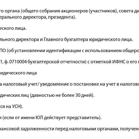
о органа (общего собрания акционеров (участников), совета 
рального директора, президента).
еского лица.
льного директора и Главного бухгалтера юридического лица.
ГРПО (об установлении идентификации с использованием общеро
1001, ф. 0710004 бухгалтерской отчетности) с отметкой ИФНС о е
ридического лица
а налоговый учет/ уведомление о постановке на учет в налогов
дических лиц (давностью не более 30 дней).
я на УСН).
 (если от имени ЮЛ действует представитель).
нансовой задолженности перед налоговыми органами, полученн