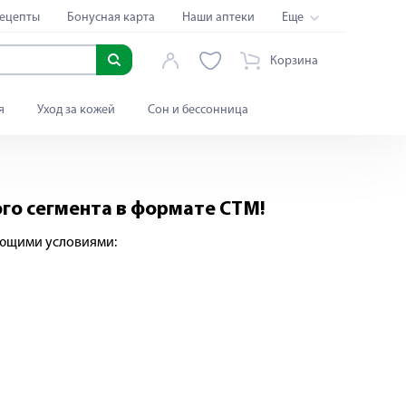
ецепты
Бонусная карта
Наши аптеки
Еще
Корзина
я
Уход за кожей
Сон и бессонница
го сегмента в формате СТМ!
ующими условиями: