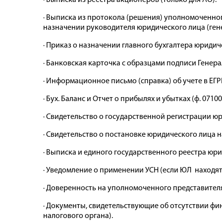
· Выписка из реестра акционеров (только для АО).
· Выписка из протокола (решения) уполномоченног
назначении руководителя юридического лица (гене
· Приказ о назначении главного бухгалтера юридич
· Банковская карточка с образцами подписи Генера
· Информационное письмо (справка) об учете в Е
· Бух. Баланс и Отчет о прибылях и убытках (ф. 07
· Свидетельство о государственной регистрации ю
· Свидетельство о постановке юридического лица н
· Выписка и единого государственного реестра юри
· Уведомление о применении УСН (если ЮЛ находятс
· Доверенность на уполномоченного представителя
· Документы, свидетельствующие об отсутствии фи
налогового органа).