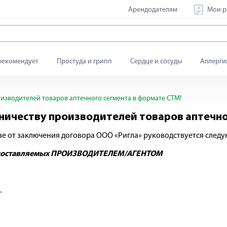
Арендодателям
Мои р
рекомендует
Простуда и грипп
Сердце и сосуды
Аллерги
изводителей товаров аптечного сегмента в формате СТМ!
ничеству производителей товаров аптечно
зе от заключения договора ООО «Ригла» руководствуется след
едоставляемых ПРОИЗВОДИТЕЛЕМ/АГЕНТОМ
.