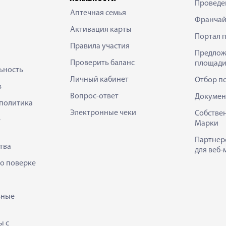
Проведе
Аптечная семья
Франчай
Активация карты
Портал 
Правила участия
Предлож
Проверить баланс
площади
ьность
Личный кабинет
Отбор п
в
Вопрос-ответ
Докумен
политика
Электронные чеки
Собстве
е
Марки
Партнер
тва
для веб-
 о поверке
ьные
ы с