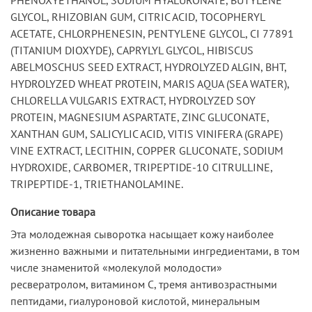
GLYCOL, RHIZOBIAN GUM, CITRIC ACID, TOCOPHERYL
ACETATE, CHLORPHENESIN, PENTYLENE GLYCOL, CI 77891
(TITANIUM DIOXYDE), CAPRYLYL GLYCOL, HIBISCUS
ABELMOSCHUS SEED EXTRACT, HYDROLYZED ALGIN, BHT,
HYDROLYZED WHEAT PROTEIN, MARIS AQUA (SEA WATER),
CHLORELLA VULGARIS EXTRACT, HYDROLYZED SOY
PROTEIN, MAGNESIUM ASPARTATE, ZINC GLUCONATE,
XANTHAN GUM, SALICYLIC ACID, VITIS VINIFERA (GRAPE)
VINE EXTRACT, LECITHIN, COPPER GLUCONATE, SODIUM
HYDROXIDE, CARBOMER, TRIPEPTIDE-10 CITRULLINE,
TRIPEPTIDE-1, TRIETHANOLAMINE.
Описание товара
Эта молодежная сыворотка насыщает кожу наиболее
жизненно важными и питательными ингредиентами, в том
числе знаменитой «молекулой молодости»
ресвератролом, витамином С, тремя антивозрастными
пептидами, гиалуроновой кислотой, минеральным