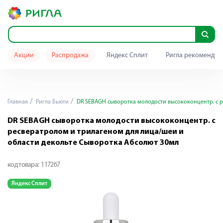
Акции
Распродажа
Яндекс Сплит
Ригла рекомендуе
Главная
Ригла Бьюти
DR SEBAGH сыворотка молодости высококонцентр. с р
DR SEBAGH сыворотка молодости высококонцентр. с
ресвератролом и трилагеном для лица/шеи и
области декольте Сыворотка Абсолют 30мл
код товара:
117267
Яндекс Сплит