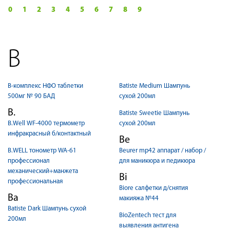
0
1
2
3
4
5
6
7
8
9
B
B-комплекс НФО таблетки
Batiste Medium Шампунь
500мг № 90 БАД
сухой 200мл
B.
Batiste Sweetie Шампунь
B.Well WF-4000 термометр
сухой 200мл
инфракрасный б/контактный
Be
B.WELL тонометр WA-61
Beurer mp42 аппарат / набор /
профессионал
для маникюра и педикюра
механический+манжета
Bi
профессиональная
Biore салфетки д/снятия
Ba
макияжа №44
Batiste Dark Шампунь сухой
BioZentech тест для
200мл
выявления антигена