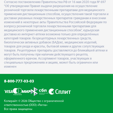
Согласно постановлению Правительства РФ от 16 мая 2020 года № 697
"Об утверждении Правил выдачи разрешения на осуществление
розничной торговли лекарственными препаратами для медицинского
применения дистанционным способом, осуществления такой торговли и
доставки указанных лекарственных препаратов гражданам и внесении
изменений в некоторые акты Правительства Российской Федерации по
вопросу розничной торговли лекарственными препаратами для
медицинского применения дистанционным способом", курьерская
доставка из интернет-аптеки возможна только для определённых
категорий товаров: безрецептурных лекарственных средств,
биологически активных добавок (БАДов), медицинских изделий,
товаров для ухода и красоты, бытовой химии и других сопутствующих
товаров. Рецептурные препараты доставляются до ближайшей аптеки и
могут быть получены при наличии действующего рецепта,
оформленного врачом. Ассортимент товаров, участвующих в
специальных предложениях и акциях, может быть ограничен или
изменен
8-800-777-03-03
Копирайт: © 2026 Общество с ограниченной
ответственностью (ООО) «Ригла»
Все права защищены