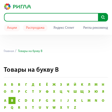
Акции
Распродажа
Яндекс Сплит
Ригла рекомендуе
Главная
Товары на букву B
Товары на букву B
А
Б
В
Г
Д
Е
Ё
Ж
З
И
Й
К
Л
М
Н
О
П
Р
С
Т
У
Ф
Х
Ц
Ч
Ш
Щ
Э
Ю
Я
A
B
C
D
E
F
G
H
I
J
K
L
M
N
O
P
Q
R
S
T
U
V
W
X
Y
Z